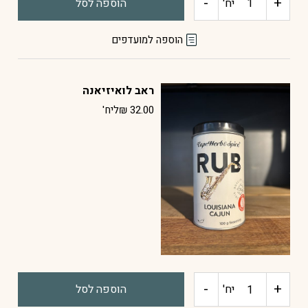
-
+
כמות
יח'
הוספה לסל
של
הוספה למועדפים
ראב
ראב לואיזיאנה
ים
32.00
₪
ליח'
תיכוני
-
+
כמות
יח'
הוספה לסל