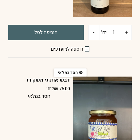
-
+
כמות
יח'
הוספה לסל
של
הוספה למועדפים
גראנש
נואר
דבש אורגני משק רז
75.00
₪
ליח'
יקב
שדות
ים