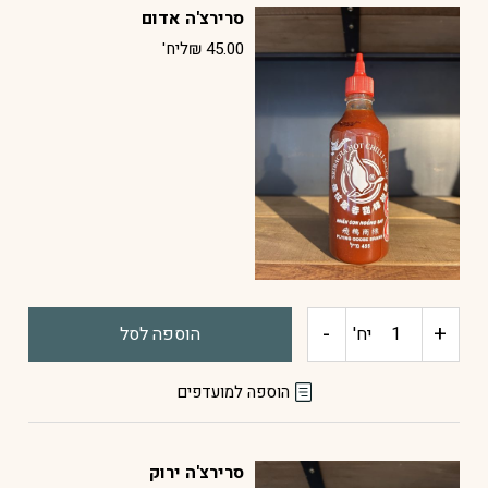
סרירצ'ה אדום
יקב
45.00
₪
ליח'
שדות
ים
-
+
כמות
יח'
הוספה לסל
של
הוספה למועדפים
סרירצ'ה
סרירצ'ה ירוק