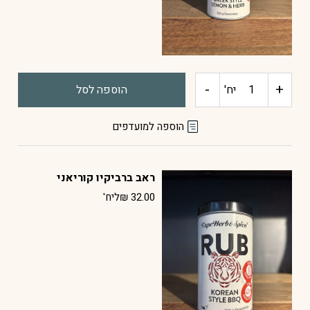
-
+
כמות
יח'
הוספה לסל
של
הוספה למועדפים
ראב
ראב ברביקיו קוריאני
בסגנון
32.00
₪
ליח'
יווני