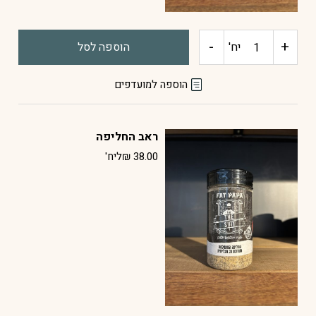
-
+
כמות
יח'
הוספה לסל
של
הוספה למועדפים
ראב
ראב החליפה
גריל
38.00
₪
ליח'
ארגנטינאי