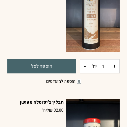
סורי
אורגני
-
+
כמות
יח'
הוספה לסל
של
הוספה למועדפים
שמן
תבלין צ'יפוטלה מעושן
זית
32.00
₪
ליח'
קורונייקי