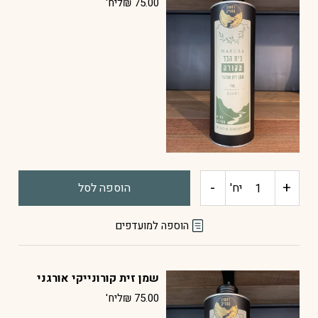
75.00
₪
ליח'
סגול
-
+
כמות
יח'
הוספה לסל
של
הוספה למועדפים
שמן
שמן זית קורונייקי אורגני
זית
75.00
₪
ליח'