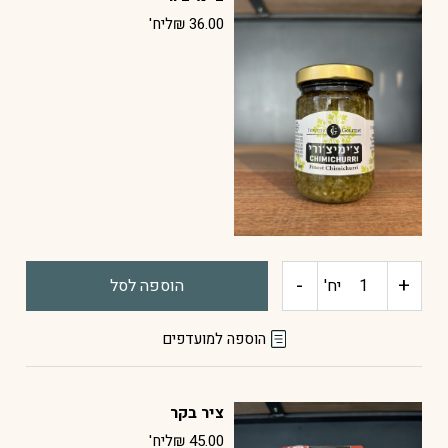
חריף
36.00
₪
ליח'
-
+
כמות
יח'
הוספה לסל
של
הוספה למועדפים
צ'ימיצ'ורי
ציר בקר
45.00
₪
ליח'