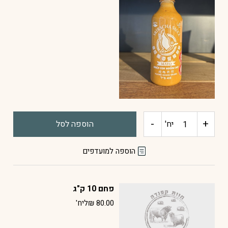
-
+
כמות
יח'
הוספה לסל
של
הוספה למועדפים
סרירצ'ה
פחם 10 ק"ג
מיונז
80.00
₪
ליח'