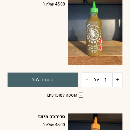
אדום
45.00
₪
ליח'
-
+
כמות
יח'
הוספה לסל
של
הוספה למועדפים
סרירצ'ה
סרירצ'ה מיונז
ירוק
45.00
₪
ליח'