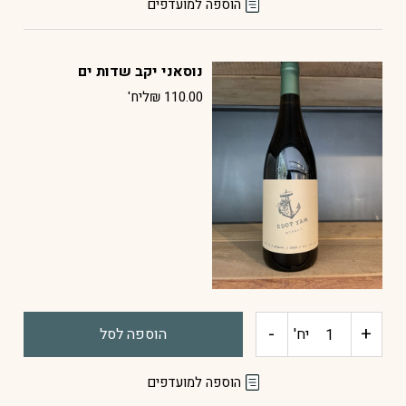
הוספה למועדפים
מלח
נוסאני יקב שדות ים
צ'יפוטלה
110.00
₪
ליח'
-
+
כמות
יח'
הוספה לסל
של
הוספה למועדפים