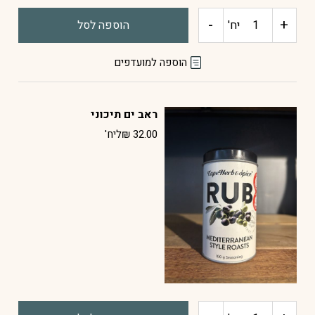
-
+
כמות
יח'
הוספה לסל
של
הוספה למועדפים
ראב
ראב ים תיכוני
החליפה
32.00
₪
ליח'