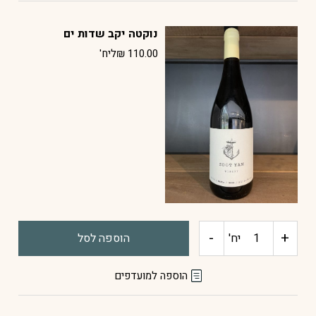
נוסאני
נוקטה יקב שדות ים
יקב
110.00
₪
ליח'
שדות
ים
-
+
כמות
יח'
הוספה לסל
של
הוספה למועדפים
נוקטה