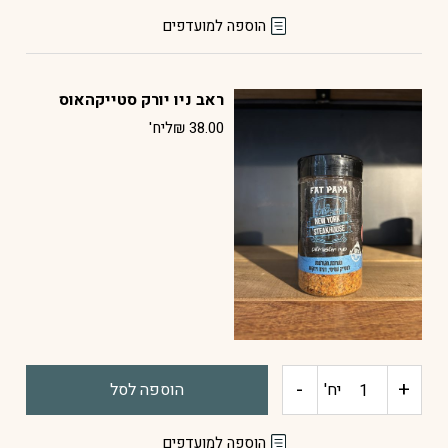
של
הוספה למועדפים
ראב
ראב ניו יורק סטייקהאוס
לואיזיאנה
38.00
₪
ליח'
-
+
כמות
יח'
הוספה לסל
של
הוספה למועדפים