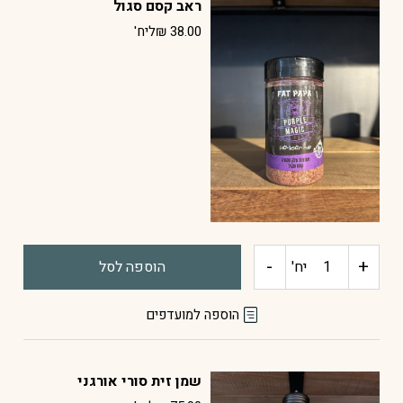
ראב קסם סגול
צ'יפוטלה
38.00
₪
ליח'
שום
-
+
כמות
יח'
הוספה לסל
של
הוספה למועדפים
ראב
שמן זית סורי אורגני
קסם