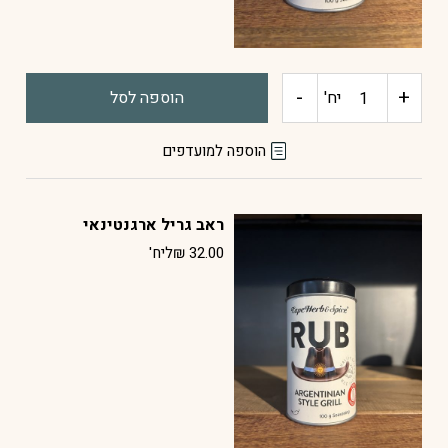
-
+
כמות
יח'
הוספה לסל
של
הוספה למועדפים
ראב
ראב גריל ארגנטינאי
ברביקיו
32.00
₪
ליח'
קוריאני