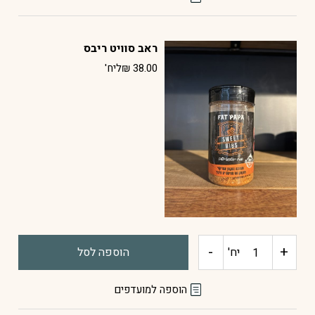
ראב
ראב סוויט ריבס
ניו
38.00
₪
ליח'
יורק
סטייקהאוס
-
+
כמות
יח'
הוספה לסל
של
הוספה למועדפים