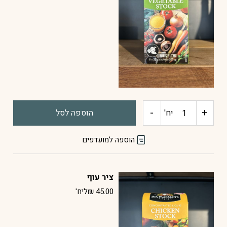
-
+
כמות
יח'
הוספה לסל
של
הוספה למועדפים
ציר
ציר עוף
ירקות
45.00
₪
ליח'