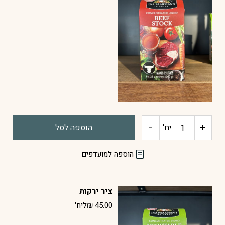
-
+
כמות
יח'
הוספה לסל
של
הוספה למועדפים
ציר
ציר ירקות
בקר
45.00
₪
ליח'