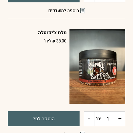
של
הוספה למועדפים
מלח
מלח צ'יפוטלה
כמהין
38.00
₪
ליח'
-
+
כמות
יח'
הוספה לסל
של