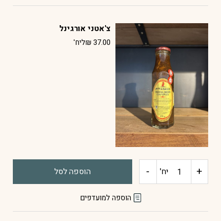
פחם
צ'אטני אורגינל
5
37.00
₪
ליח'
ק"ג
-
+
כמות
יח'
הוספה לסל
של
הוספה למועדפים
צ'אטני