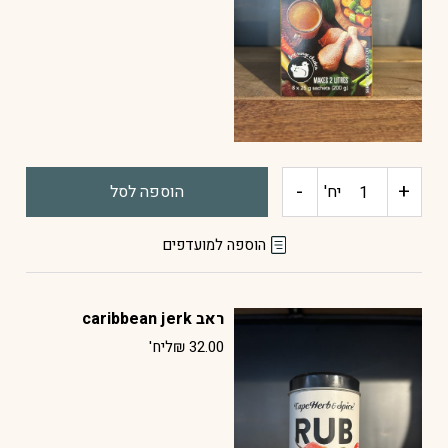
-
+
כמות
יח'
הוספה לסל
של
הוספה למועדפים
ציר
ראב caribbean jerk
עוף
32.00
₪
ליח'