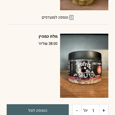
הוספה למועדפים
מלח כמהין
38.00
₪
ליח'
-
+
כמות
יח'
הוספה לסל