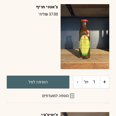
צ'אטני חריף
אורגינל
37.00
₪
ליח'
-
+
כמות
יח'
הוספה לסל
של
הוספה למועדפים
צ'אטני
צ'ימיצ'ורי