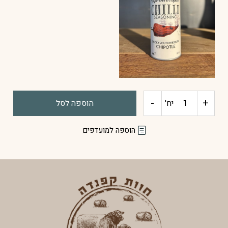
אורגני
-
+
כמות
יח'
הוספה לסל
של
הוספה למועדפים
תבלין
צ'יפוטלה
מעושן