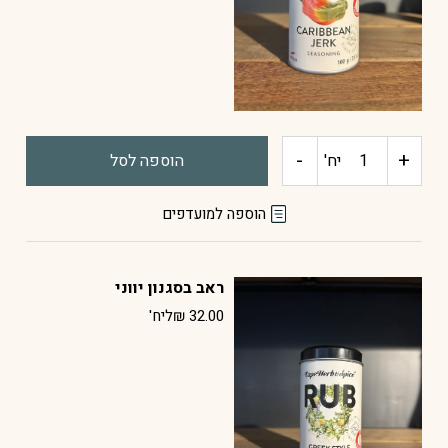
-
+
כמות
יח'
הוספה לסל
של
הוספה למועדפים
ראב
ראב בסגנון יווני
caribbean
32.00
₪
ליח'
jerk