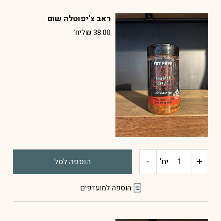
ראב
ראב צ'יפוטלה שום
סוויט
38.00
₪
ליח'
ריבס
-
+
כמות
יח'
הוספה לסל
של
הוספה למועדפים
ראב