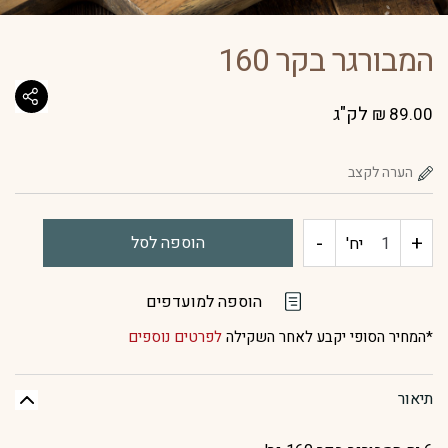
המבורגר בקר 160
לק"ג
₪
89.00
-
+
כמות
הוספה לסל
יח'
של
הוספה למועדפים
המבורגר
*המחיר הסופי יקבע לאחר השקילה
לפרטים נוספים
בקר
תיאור
160