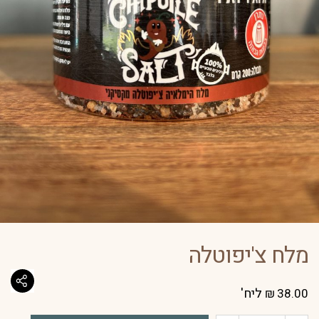
מלח צ'יפוטלה
ליח'
₪
38.00