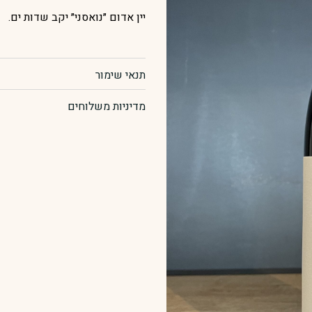
יין אדום ״נואסני״ יקב שדות ים.
יקב
שדות
תנאי שימור
ים
מדיניות משלוחים