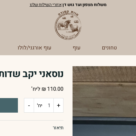
משלוח מצפון ועד גוש דן
אזורי השילוח שלנו
טחונים
עוף
עוף אורגני/לולו
נוסאני יקב שדות
110.00
₪
ליח'
-
+
כמות
יח'
של
תיאור
נוסאני