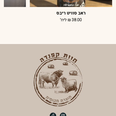
ראב סוויט ריבס
נו
38.00
₪
ליח'