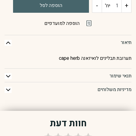
-
+
כמות
הוספה לסל
יח'
של
הוספה למועדפים
ראב
תיאור
לואיזיאנה
תערובת תבלינים לואיזאנה cape herb
תנאי שימור
מדיניות משלוחים
חוות דעת