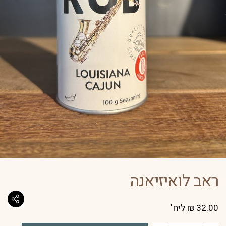
ראב לואיזיאנה
ליח'
₪
32.00