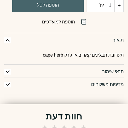
+
כמות
-
הוספה לסל
יח'
של
הוספה למועדפים
ראב
תיאור
caribbean
תערובת תבלינים קאריביאן ג'רק cape herb
jerk
תנאי שימור
מדיניות משלוחים
חוות דעת