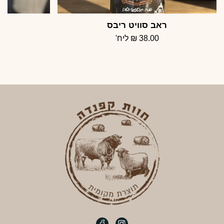
ראב סוויט ריבס
38.00
₪
ליח'